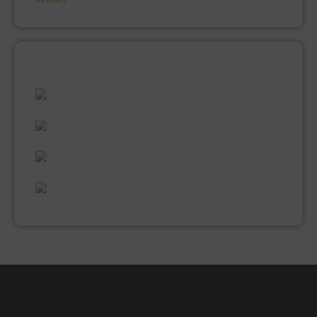
ALLES WAT U NODIG HEEFT!
60 JAAR ERVARING
VAKMANSCHAP
UITGEBREID ASSORTIMENT
EXPERTISE & KWALITEIT