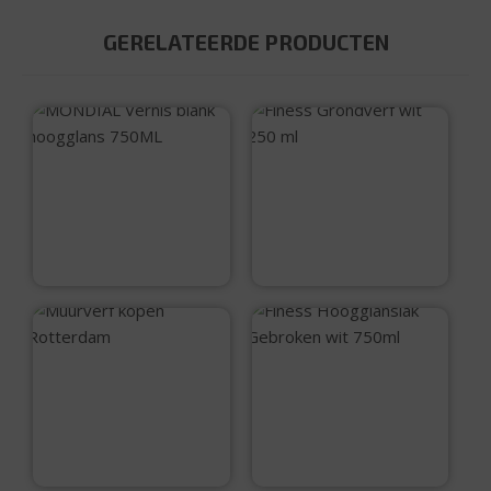
GERELATEERDE PRODUCTEN
MONDIAL Vernis
Finess Grondverf
blank hoogglans
wit 250 ml
750ML
€
16,60
€
9,95
Finess Snelgrond
Finess
wit 750ml
Hoogglanslak
Gebroken wit 750ml
€
22,20
€
24,50