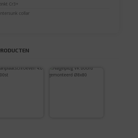
zinkt Cr3+
ntersunk collar
PRODUCTEN
paanplaatschro
Nagelplug VK
even 4.0 x 20
boord
200st
gemonteerd
Ø8×80
€
6,30
€
22,95