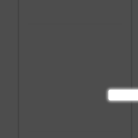
MONTAGE KIT EN LIJM
SILICONENKIT
MACHINE TOEBEHOREN
BITS
BOREN
BETONBOREN
HOUTSPIRAALBOREN
SDS-BOREN
BOVENFREZEN
DECOUPEERZAAGBLADEN
DIAMANT TEGELBOREN
DIAMANTSCHIJF
GATZAGEN + ADAPTERS
RECIPROZAAGBLADEN
SDS BEITELS
SLIJPSCHIJVEN
PBM