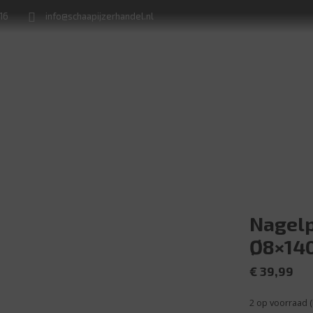
716
info@schaapijzerhandel.nl
Winkel
Machine verhuur
Naamborden en huisnummerplaten
Nagelp
Ø8×14
€
39,99
2 op voorraad 