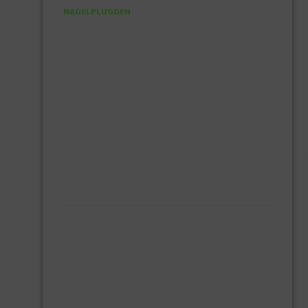
NAGELPLUGGEN
PLUGGEN
SPAANPLAATSCHROEVEN
ZELFBORENDE SCHROEVEN
ELEKTRA
DRAAD EN SNOER
HASPELS
LED LAMPEN
LED PLAFOND ARMATUUR
STEKKERS EN CONTRASTEKKERS
GEREEDSCHAPPEN
EINHELL ELEKTRISCH GEREEDSCHAP
HAMERS
HANDZAAG
INBUS SET
MAKITA ELEKTRISCH GEREEDSCHAP
ROLMAAT