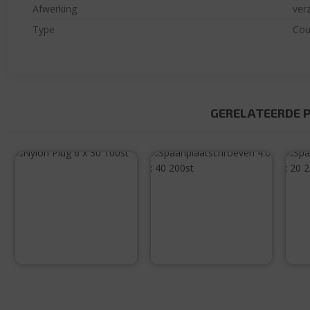
Afwerking
ver
Type
Cou
GERELATEERDE 
Nylon Plug 6 x 30
100st
Spaanplaatschro
S
even 4.0 x 40
200st
€
4,99
€
9,98