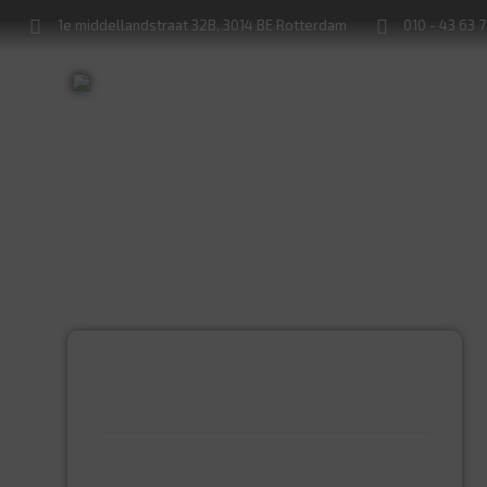
1e middellandstraat 32B, 3014 BE Rotterdam
010 - 43 63 
Sleutels bijmaken
Sloten service
PRODUCTCATEGORIEËN
BEVESTIGINGSMIDDELEN
GIPSPLAATSCHROEVEN
KEILBOUT