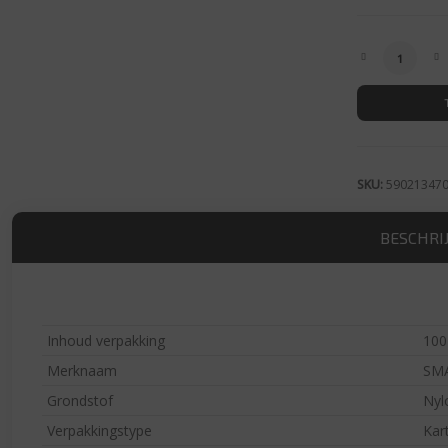
Nagelplug 
SKU:
59021347
BESCHRI
Inhoud verpakking
100
Merknaam
SM
Grondstof
Nyl
Verpakkingstype
Kar