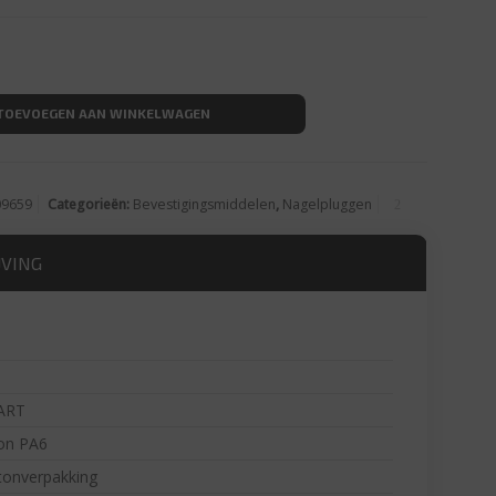
VK boord gemonteerd Ø8x140 aantal
TOEVOEGEN AAN WINKELWAGEN
09659
Categorieën:
Bevestigingsmiddelen
,
Nagelpluggen
JVING
ART
on PA6
tonverpakking