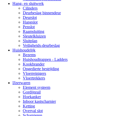
Hang- en sluitwerk
Cilinders
Deurbeslag binnendeur
Deurslot
Hangslot
Penslot
Raamsluiting
Sleutelkluizen
Sluitplan
Veiligheids-deurbeslag
Huishoudelijk
Bezems
Huishoudtrappen - Ladders
Kookbrander
Ongedierte bestrijding
Vloerreinigers
Vloertrekkers
IJzerwaren
Element systeem
Gordijnrail
Hoekanker
Inboor kastscharnier
Ketting
Overval slot
Scharnieren