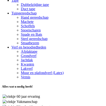
Tape
Dubbelzijdige tape
Duct tape
Tuingereedschap
Hand gereedschap
Machete
Schoffels
Snoeischaren
Spade en Bats
Steel gereedschap
Straatbezem
Verf en benodigdheden
Afplaktape
Grondverf
Jachtlak
Kwasten
Lakverf
Muur en plafondverf (Latex)
Vernis
Alles wat u nodig heeft!
60 jaar ervaring
Vakmanschap