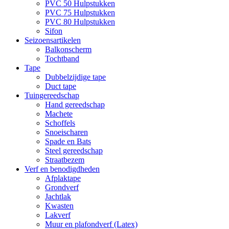
PVC 50 Hulpstukken
PVC 75 Hulpstukken
PVC 80 Hulpstukken
Sifon
Seizoensartikelen
Balkonscherm
Tochtband
Tape
Dubbelzijdige tape
Duct tape
Tuingereedschap
Hand gereedschap
Machete
Schoffels
Snoeischaren
Spade en Bats
Steel gereedschap
Straatbezem
Verf en benodigdheden
Afplaktape
Grondverf
Jachtlak
Kwasten
Lakverf
Muur en plafondverf (Latex)