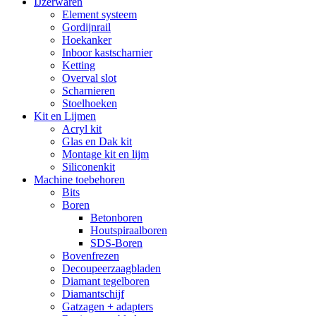
IJzerwaren
Element systeem
Gordijnrail
Hoekanker
Inboor kastscharnier
Ketting
Overval slot
Scharnieren
Stoelhoeken
Kit en Lijmen
Acryl kit
Glas en Dak kit
Montage kit en lijm
Siliconenkit
Machine toebehoren
Bits
Boren
Betonboren
Houtspiraalboren
SDS-Boren
Bovenfrezen
Decoupeerzaagbladen
Diamant tegelboren
Diamantschijf
Gatzagen + adapters