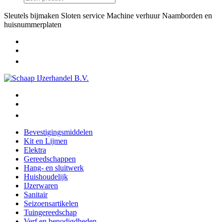
Sleutels bijmaken
Sloten service
Machine verhuur
Naamborden en
huisnummerplaten
Bevestigingsmiddelen
Kit en Lijmen
Elektra
Gereedschappen
Hang- en sluitwerk
Huishoudelijk
IJzerwaren
Sanitair
Seizoensartikelen
Tuingereedschap
Verf en benodigdheden