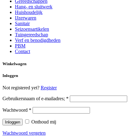
Gereedschappen
Hang- en sluitwerk
Huishoudelijk
IJzerwaren
Sanitair
Seizoensartikelen
Tuingereedschap
Verf en benodigdheden
PBM
Contact
Winkelwagen
Inloggen
Not registered yet?
Register
Gebruikersnaam of e-mailadres;
*
Wachtwoord
*
Onthoud mij
Wachtwoord vergeten