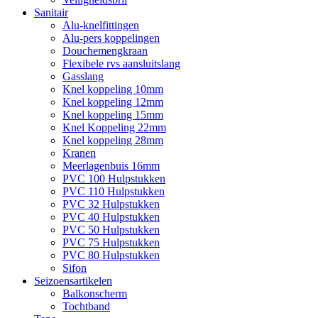
Sanitair
Alu-knelfittingen
Alu-pers koppelingen
Douchemengkraan
Flexibele rvs aansluitslang
Gasslang
Knel koppeling 10mm
Knel koppeling 12mm
Knel koppeling 15mm
Knel Koppeling 22mm
Knel koppeling 28mm
Kranen
Meerlagenbuis 16mm
PVC 100 Hulpstukken
PVC 110 Hulpstukken
PVC 32 Hulpstukken
PVC 40 Hulpstukken
PVC 50 Hulpstukken
PVC 75 Hulpstukken
PVC 80 Hulpstukken
Sifon
Seizoensartikelen
Balkonscherm
Tochtband