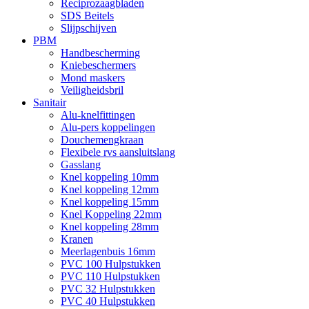
Reciprozaagbladen
SDS Beitels
Slijpschijven
PBM
Handbescherming
Kniebeschermers
Mond maskers
Veiligheidsbril
Sanitair
Alu-knelfittingen
Alu-pers koppelingen
Douchemengkraan
Flexibele rvs aansluitslang
Gasslang
Knel koppeling 10mm
Knel koppeling 12mm
Knel koppeling 15mm
Knel Koppeling 22mm
Knel koppeling 28mm
Kranen
Meerlagenbuis 16mm
PVC 100 Hulpstukken
PVC 110 Hulpstukken
PVC 32 Hulpstukken
PVC 40 Hulpstukken