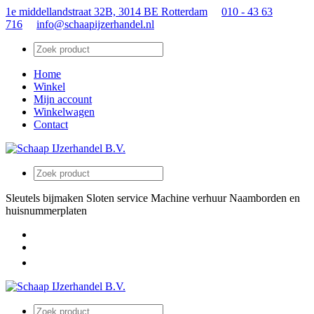
1e middellandstraat 32B, 3014 BE Rotterdam
010 - 43 63
716
info@schaapijzerhandel.nl
Home
Winkel
Mijn account
Winkelwagen
Contact
Sleutels bijmaken
Sloten service
Machine verhuur
Naamborden en
huisnummerplaten