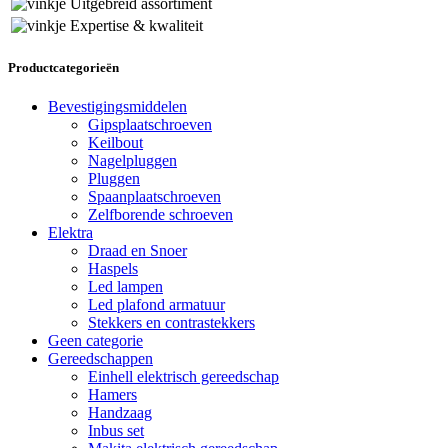
Uitgebreid assortiment
Expertise & kwaliteit
Productcategorieën
Bevestigingsmiddelen
Gipsplaatschroeven
Keilbout
Nagelpluggen
Pluggen
Spaanplaatschroeven
Zelfborende schroeven
Elektra
Draad en Snoer
Haspels
Led lampen
Led plafond armatuur
Stekkers en contrastekkers
Geen categorie
Gereedschappen
Einhell elektrisch gereedschap
Hamers
Handzaag
Inbus set