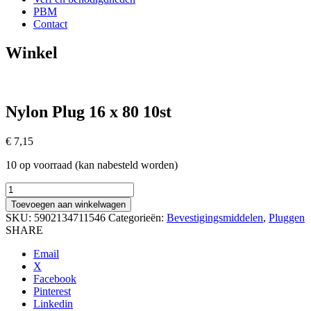
PBM
Contact
Winkel
Nylon Plug 16 x 80 10st
€
7,15
10 op voorraad (kan nabesteld worden)
Nylon
Plug
Toevoegen aan winkelwagen
16
SKU:
5902134711546
Categorieën:
Bevestigingsmiddelen
,
Pluggen
x
SHARE
80
10st
Email
aantal
X
Facebook
Pinterest
Linkedin