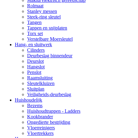
Makita elektrisch gereedschap
Rolmaat
Stanley messen
Steek-ring sleutel
Tangen
Tappen en snijplaten
Torx set
Verstelbare Moersleutel
Hang- en sluitwerk
Cilinders
Deurbeslag binnendeur
Deurslot
Hangslot
Penslot
Raamsluiting
Sleutelkluizen
Sluitplan
Veiligheids-deurbeslag
Huishoudelijk
Bezems
Huishoudtrappen - Ladders
Kookbrander
Ongedierte bestrijding
Vloerreinigers
Vloertrekkers