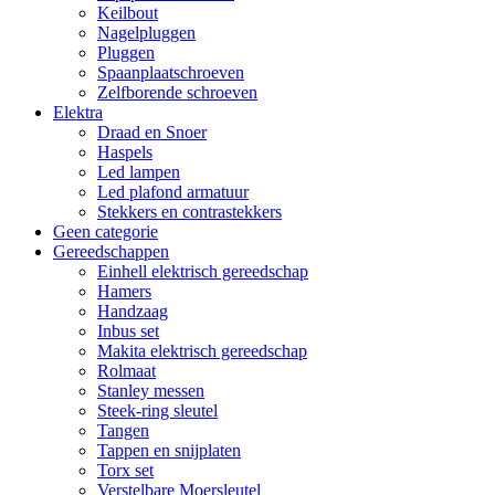
Keilbout
Nagelpluggen
Pluggen
Spaanplaatschroeven
Zelfborende schroeven
Elektra
Draad en Snoer
Haspels
Led lampen
Led plafond armatuur
Stekkers en contrastekkers
Geen categorie
Gereedschappen
Einhell elektrisch gereedschap
Hamers
Handzaag
Inbus set
Makita elektrisch gereedschap
Rolmaat
Stanley messen
Steek-ring sleutel
Tangen
Tappen en snijplaten
Torx set
Verstelbare Moersleutel