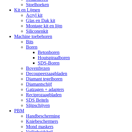
Stoelhoeken
Kit en Lijmen
Acryl kit
Glas en Dak kit
Montage kit en lijm
Siliconenkit
Machine toebehoren
Bits
Boren
Betonboren
Houtspiraalboren
SDS-Boren
Bovenfrezen
Decoupeerzaagbladen
Diamant tegelboren
Diamantschijf
Gatzagen + adapters
Reciprozaagbladen
SDS Beitels
Slijpschijven
PBM
Handbescherming
Kniebeschermers
Mond maskers
Veiligheidsbril