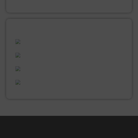
VERNIS
ALLES WAT U NODIG HEEFT!
60 JAAR ERVARING
VAKMANSCHAP
UITGEBREID ASSORTIMENT
EXPERTISE & KWALITEIT