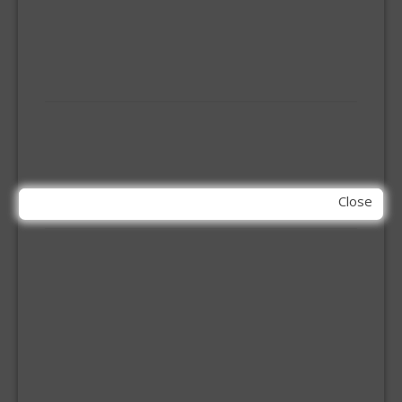
OVERVAL SLOT
SCHARNIEREN
STOELHOEKEN
KIT EN LIJMEN
ACRYL KIT
GLAS EN DAK KIT
MONTAGE KIT EN LIJM
SILICONENKIT
Close
MACHINE TOEBEHOREN
BITS
BOREN
BETONBOREN
HOUTSPIRAALBOREN
SDS-BOREN
BOVENFREZEN
DECOUPEERZAAGBLADEN
DIAMANT TEGELBOREN