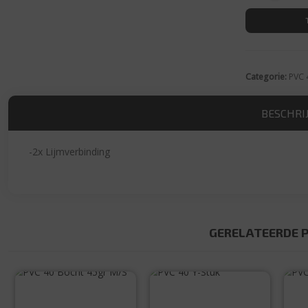
Categorie:
PVC 
BESCHRI
-2x Lijmverbinding
GERELATEERDE 
PVC 40 Bocht
PVC 40 Y-Stuk
45gr M/S