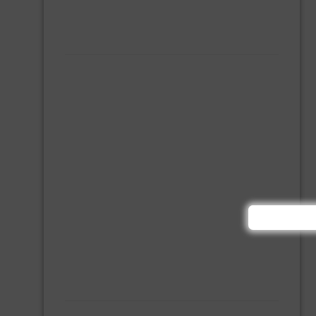
MONTAGE KIT EN LIJM
SILICONENKIT
MACHINE TOEBEHOREN
BITS
BOREN
BETONBOREN
HOUTSPIRAALBOREN
SDS-BOREN
BOVENFREZEN
DECOUPEERZAAGBLADEN
DIAMANT TEGELBOREN
DIAMANTSCHIJF
GATZAGEN + ADAPTERS
RECIPROZAAGBLADEN
SDS BEITELS
SLIJPSCHIJVEN
PBM