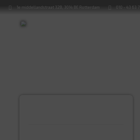
1e middellandstraat 32B, 3014 BE Rotterdam
010 - 43 63 
Sleutels bijmaken
Sloten service
PRODUCTCATEGORIEËN
BEVESTIGINGSMIDDELEN
GIPSPLAATSCHROEVEN
KEILBOUT