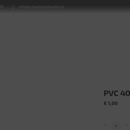
716
info@schaapijzerhandel.nl
Winkel
Machine verhuur
Naamborden en huisnummerplaten
PVC 40
€
1,00
PVC 40 Sok