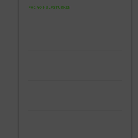
PVC 32 HULPSTUKKEN
PVC 40 HULPSTUKKEN
PVC 50 HULPSTUKKEN
PVC 75 HULPSTUKKEN
PVC 80 HULPSTUKKEN
SIFON
SEIZOENSARTIKELEN
BALKONSCHERM
TOCHTBAND
TAPE
DUBBELZIJDIGE TAPE
DUCT TAPE
TUINGEREEDSCHAP
HAND GEREEDSCHAP
MACHETE
SCHOFFELS
SNOEISCHAREN