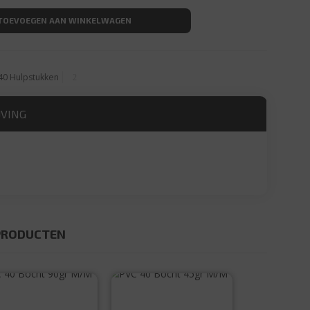
TOEVOEGEN AAN WINKELWAGEN
40 Hulpstukken
JVING
PRODUCTEN
PVC 40 Bocht
PVC 40 Bocht
90gr M/M
45gr M/M