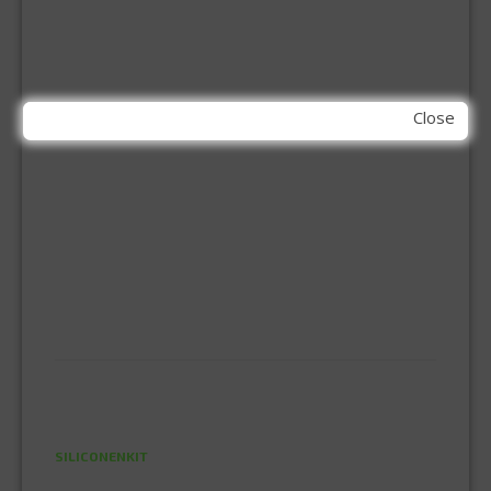
ONGEDIERTE BESTRIJDING
VLOERREINIGERS
VLOERTREKKERS
IJZERWAREN
Close
ELEMENT SYSTEEM
GORDIJNRAIL
HOEKANKER
INBOOR KASTSCHARNIER
KETTING
OVERVAL SLOT
SCHARNIEREN
STOELHOEKEN
KIT EN LIJMEN
ACRYL KIT
GLAS EN DAK KIT
MONTAGE KIT EN LIJM
SILICONENKIT