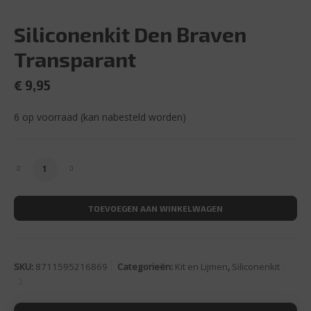
Siliconenkit Den Braven
Transparant
€
9,95
6 op voorraad (kan nabesteld worden)
Siliconenkit Den Braven Transparant aantal
TOEVOEGEN AAN WINKELWAGEN
SKU:
8711595216869
Categorieën:
Kit en Lijmen
,
Siliconenkit