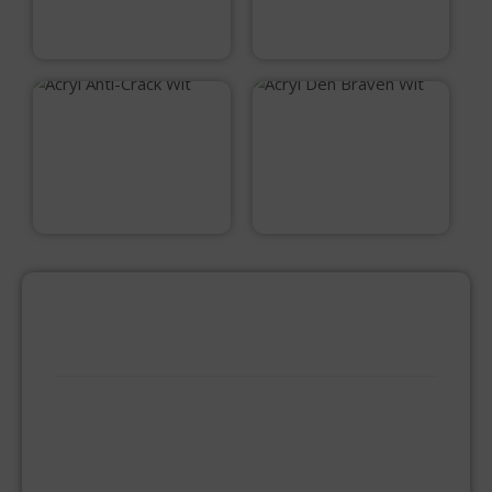
€
9,50
€
10,20
Acryl Anti-Crack Wit
Acryl Den Braven
Wit
€
5,99
€
3,50
PRODUCTCATEGORIEËN
BEVESTIGINGSMIDDELEN
GIPSPLAATSCHROEVEN
KEILBOUT
NAGELPLUGGEN
PLUGGEN