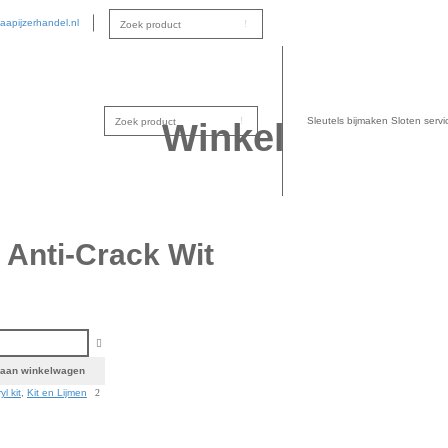
aapijzerhandel.nl
Sleutels bijmaken
Sloten servi
Winkel
 Anti-Crack Wit
rack Wit aantal
 aan winkelwagen
yl kit
,
Kit en Lijmen