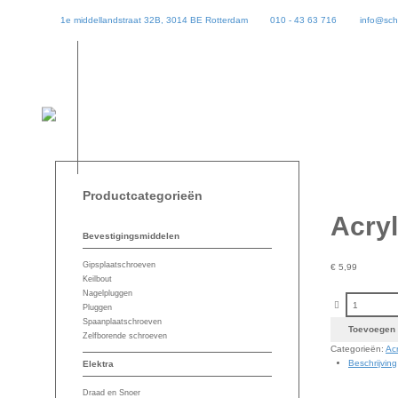
1e middellandstraat 32B, 3014 BE Rotterdam
010 - 43 63 716
info@sch
Productcategorieën
Acryl
Bevestigingsmiddelen
Gipsplaatschroeven
€
5,99
Keilbout
Nagelpluggen
Acryl Anti-C
Pluggen
Spaanplaatschroeven
Toevoegen
Zelfborende schroeven
Categorieën:
Acr
Beschrijving
Elektra
Draad en Snoer