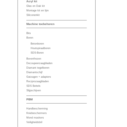
Acryl kit
Glas en Dak kit
Montage kit en lijm
Siliconenkit
Machine toebehoren
Bits
Boren
Betonboren
Houtspiraalboren
SDS-Boren
Bovenfrezen
Decoupeerzaagbladen
Diamant tegelboren
Diamantschijf
Gatzagen + adapters
Reciprozaagbladen
SDS Beitels
Slijpschijven
PBM
Handbescherming
Kniebeschermers
Mond maskers
Veiligheidsbril