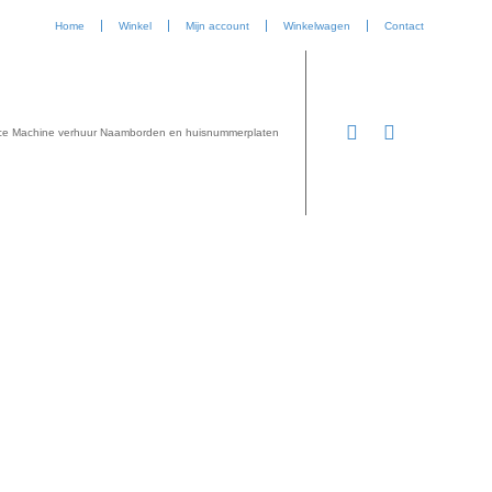
Home
Winkel
Mijn account
Winkelwagen
Contact
ce
Machine verhuur
Naamborden en huisnummerplaten