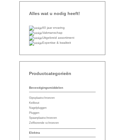
Alles wat u nodig heeft!
60 jaar ervaring
Vakmanschap
Uitgebreid assortiment
Expertise & kwaliteit
Productcategorieën
Bevestigingsmiddelen
Gipsplaatschroeven
Keilbout
Nagelpluggen
Pluggen
Spaanplaatschroeven
Zelfborende schroeven
Elektra