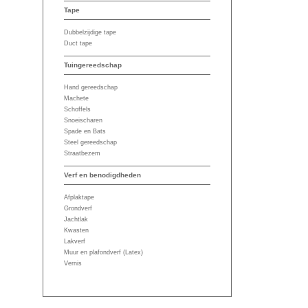
Tape
Dubbelzijdige tape
Duct tape
Tuingereedschap
Hand gereedschap
Machete
Schoffels
Snoeischaren
Spade en Bats
Steel gereedschap
Straatbezem
Verf en benodigdheden
Afplaktape
Grondverf
Jachtlak
Kwasten
Lakverf
Muur en plafondverf (Latex)
Vernis