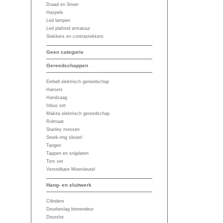
Draad en Snoer
Haspels
Led lampen
Led plafond armatuur
Stekkers en contrastekkers
Geen categorie
Gereedschappen
Einhell elektrisch gereedschap
Hamers
Handzaag
Inbus set
Makita elektrisch gereedschap
Rolmaat
Stanley messen
Steek-ring sleutel
Tangen
Tappen en snijplaten
Torx set
Verstelbare Moersleutel
Hang- en sluitwerk
Cilinders
Deurbeslag binnendeur
Deurslot