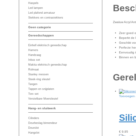
Haspels
Besch
Led lampen
Led plafond armatuur
Stekkers en contrastekkers
Zwaluw Acryl Ant
Geen categorie
Zeer goed o
Gereedschappen
Beperkt de 
Geschikt vo
Einhell elektrisch gereedschap
Perfecte he
Hamers
Eenvoudig i
Handzaag
Binnen en b
Inbus set
Makita elektrisch gereedschap
Rolmaat
Gere
Stanley messen
Steek-ring sleutel
Tangen
Tappen en snijplaten
Torx set
Toevoegen 
Verstelbare Moersleutel
Hang- en sluitwerk
Sil
Cilinders
Deurbeslag binnendeur
Deurslot
€
9,95
Hangslot