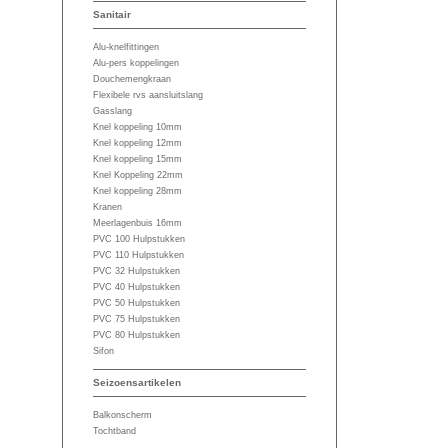
Sanitair
Alu-knelfittingen
Alu-pers koppelingen
Douchemengkraan
Flexibele rvs aansluitslang
Gasslang
Knel koppeling 10mm
Knel koppeling 12mm
Knel koppeling 15mm
Knel Koppeling 22mm
Knel koppeling 28mm
Kranen
Meerlagenbuis 16mm
PVC 100 Hulpstukken
PVC 110 Hulpstukken
PVC 32 Hulpstukken
PVC 40 Hulpstukken
PVC 50 Hulpstukken
PVC 75 Hulpstukken
PVC 80 Hulpstukken
Sifon
Seizoensartikelen
Balkonscherm
Tochtband