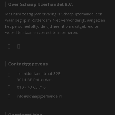
Over Schaap IJzerhandel B.V.
Met ruim zestig jaar ervaring is Schaap IJzerhandel een
waar begrip in Rotterdam. Niet verwonderlijk, aangezien
het personeel altijd de tijd neemt om u uitgebreid te
woord te staan en correct te informeren.
Contactgegevens
1e middellandstraat 32B
3014 BE Rotterdam
010 - 43 63 716
info@schaapijzerhandel.nl
Openingstijden