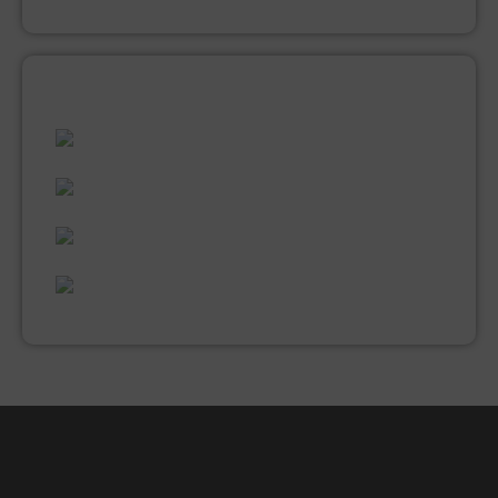
ALLES WAT U NODIG HEEFT!
60 JAAR ERVARING
VAKMANSCHAP
UITGEBREID ASSORTIMENT
EXPERTISE & KWALITEIT