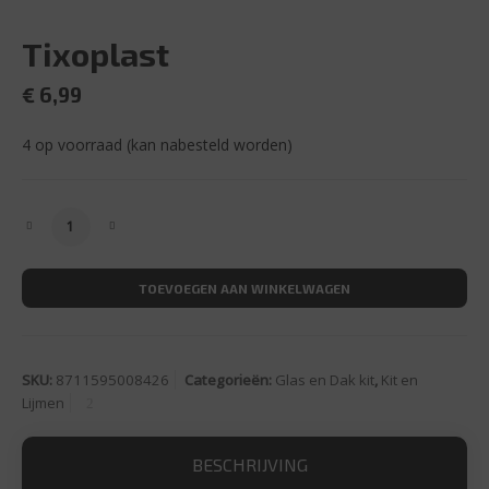
Tixoplast
€
6,99
4 op voorraad (kan nabesteld worden)
Tixoplast aantal
TOEVOEGEN AAN WINKELWAGEN
SKU:
8711595008426
Categorieën:
Glas en Dak kit
,
Kit en
Lijmen
BESCHRIJVING