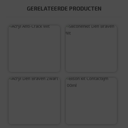
GERELATEERDE PRODUCTEN
Acryl Anti-Crack Wit
Siliconenkit Den
Braven Wit
€
5,99
€
9,95
Acryl Den Braven
Zwart
Bison kit
Contactlijm 100ml
€
3,50
€
7,90