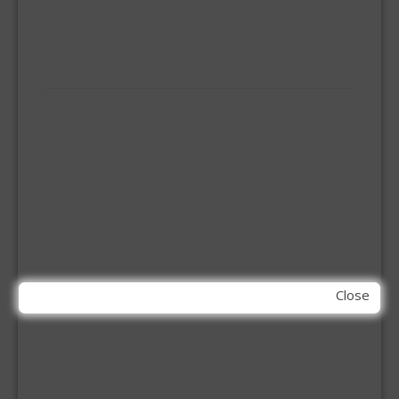
ONGEDIERTE BESTRIJDING
VLOERREINIGERS
VLOERTREKKERS
IJZERWAREN
ELEMENT SYSTEEM
GORDIJNRAIL
HOEKANKER
INBOOR KASTSCHARNIER
KETTING
OVERVAL SLOT
SCHARNIEREN
STOELHOEKEN
KIT EN LIJMEN
Close
ACRYL KIT
GLAS EN DAK KIT
MONTAGE KIT EN LIJM
SILICONENKIT