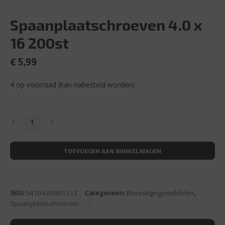
Spaanplaatschroeven 4.0 x
16 200st
€
5,99
4 op voorraad (kan nabesteld worden)
Spaanplaatschroeven 4.0 x 16 200st aantal
TOEVOEGEN AAN WINKELWAGEN
SKU:
5410439001212
Categorieën:
Bevestigingsmiddelen
,
Spaanplaatschroeven