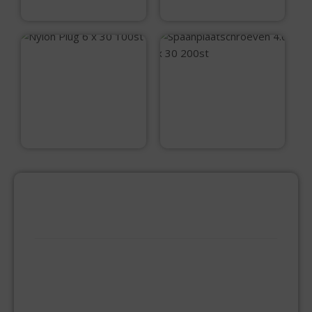
€
26,95
Nylon Plug 6 x 30
100st
Spaanplaatschroev
en 4.0 x 30 200st
€
4,99
€
7,80
PRODUCTCATEGORIEËN
BEVESTIGINGSMIDDELEN
GIPSPLAATSCHROEVEN
KEILBOUT
NAGELPLUGGEN
PLUGGEN