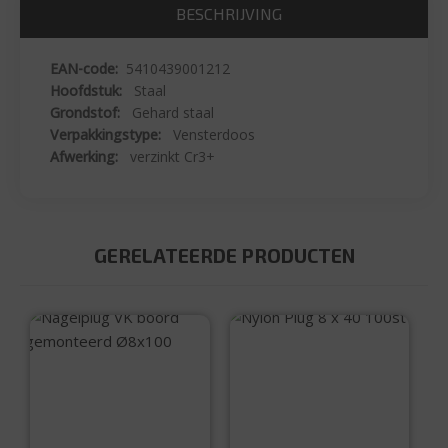
BESCHRIJVING
EAN-code:
5410439001212
Hoofdstuk:
Staal
Grondstof:
Gehard staal
Verpakkingstype:
Vensterdoos
Afwerking:
verzinkt Cr3+
GERELATEERDE PRODUCTEN
Nylon Plug 8 x 40
100st
Nagelplug VK
boord gemonteerd
Ø8×100
€
5,99