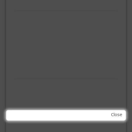
IJZERWAREN
ELEMENT SYSTEEM
GORDIJNRAIL
HOEKANKER
INBOOR KASTSCHARNIER
KETTING
OVERVAL SLOT
SCHARNIEREN
STOELHOEKEN
KIT EN LIJMEN
ACRYL KIT
GLAS EN DAK KIT
MONTAGE KIT EN LIJM
SILICONENKIT
Close
MACHINE TOEBEHOREN
BITS