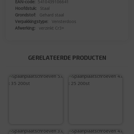
EAN-code:
5410439106641
Hoofdstuk:
Staal
Grondstof:
Gehard staal
Verpakkingstype:
Vensterdoos
Afwerking:
verzinkt Cr3+
GERELATEERDE PRODUCTEN
Spaanplaatschroev
Spaanplaatschroev
en 5.0 x 35 200st
en 4.0 x 25 200st
€
12,99
€
7,90