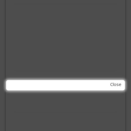
ELEMENT SYSTEEM
GORDIJNRAIL
HOEKANKER
INBOOR KASTSCHARNIER
KETTING
OVERVAL SLOT
SCHARNIEREN
STOELHOEKEN
KIT EN LIJMEN
ACRYL KIT
Close
GLAS EN DAK KIT
MONTAGE KIT EN LIJM
SILICONENKIT
MACHINE TOEBEHOREN
BITS
BOREN