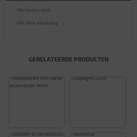
-Tbv houten steel
-Met klem aansluiting
GERELATEERDE PRODUCTEN
Luiwagen 23cm
Stadsbezem met
harde natuurvezels
46cm
€
6,99
€
16,99