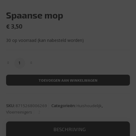
Spaanse mop
€
3,50
30 op voorraad (kan nabesteld worden)
Spaanse mop aantal
TOEVOEGEN AAN WINKELWAGEN
SKU:
8715268006269
Categorieën:
Huishoudelijk
,
Vloerreinigers
BESCHRIJVING