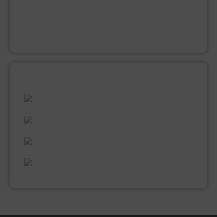
KWASTEN
LAKVERF
MUUR EN PLAFONDVERF (LATEX)
VERNIS
ALLES WAT U NODIG HEEFT!
60 JAAR ERVARING
VAKMANSCHAP
UITGEBREID ASSORTIMENT
EXPERTISE & KWALITEIT