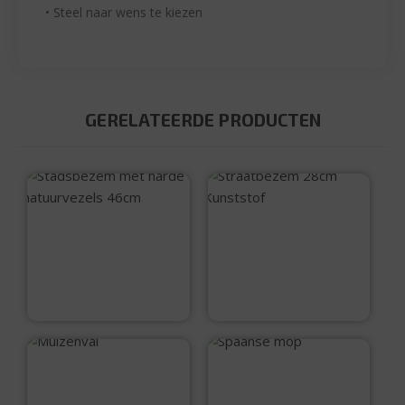
• Steel naar wens te kiezen
GERELATEERDE PRODUCTEN
Stadsbezem met
Straatbezem 28cm
harde natuurvezels
Kunststof
46cm
€
16,99
€
5,50
Muizenval
Spaanse mop