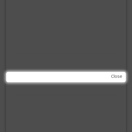
HOEKANKER
INBOOR KASTSCHARNIER
KETTING
OVERVAL SLOT
SCHARNIEREN
STOELHOEKEN
KIT EN LIJMEN
ACRYL KIT
GLAS EN DAK KIT
MONTAGE KIT EN LIJM
Close
SILICONENKIT
MACHINE TOEBEHOREN
BITS
BOREN
BETONBOREN
HOUTSPIRAALBOREN
SDS-BOREN