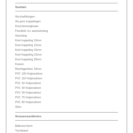
Sanitair
Alu-knelfittingen
Alu-pers koppelingen
Douchemengkraan
Flexibele rvs aansluitslang
Gasslang
Knel koppeling 10mm
Knel koppeling 12mm
Knel koppeling 15mm
Knel Koppeling 22mm
Knel koppeling 28mm
Kranen
Meerlagenbuis 16mm
PVC 100 Hulpstukken
PVC 110 Hulpstukken
PVC 32 Hulpstukken
PVC 40 Hulpstukken
PVC 50 Hulpstukken
PVC 75 Hulpstukken
PVC 80 Hulpstukken
Sifon
Seizoensartikelen
Balkonscherm
Tochtband