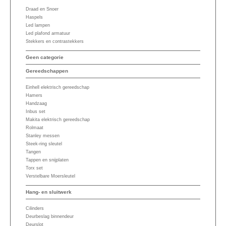
Draad en Snoer
Haspels
Led lampen
Led plafond armatuur
Stekkers en contrastekkers
Geen categorie
Gereedschappen
Einhell elektrisch gereedschap
Hamers
Handzaag
Inbus set
Makita elektrisch gereedschap
Rolmaat
Stanley messen
Steek-ring sleutel
Tangen
Tappen en snijplaten
Torx set
Verstelbare Moersleutel
Hang- en sluitwerk
Cilinders
Deurbeslag binnendeur
Deurslot