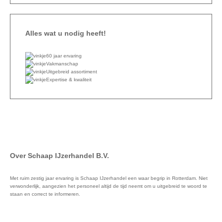
Alles wat u nodig heeft!
60 jaar ervaring
Vakmanschap
Uitgebreid assortiment
Expertise & kwaliteit
Over Schaap IJzerhandel B.V.
Met ruim zestig jaar ervaring is Schaap IJzerhandel een waar begrip in Rotterdam. Niet
verwonderlijk, aangezien het personeel altijd de tijd neemt om u uitgebreid te woord te
staan en correct te informeren.