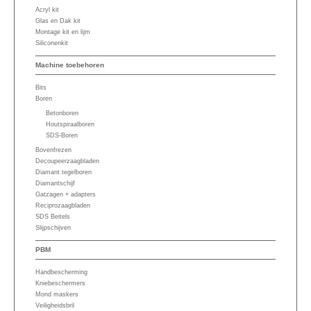
Acryl kit
Glas en Dak kit
Montage kit en lijm
Siliconenkit
Machine toebehoren
Bits
Boren
Betonboren
Houtspiraalboren
SDS-Boren
Bovenfrezen
Decoupeerzaagbladen
Diamant tegelboren
Diamantschijf
Gatzagen + adapters
Reciprozaagbladen
SDS Beitels
Slijpschijven
PBM
Handbescherming
Kniebeschermers
Mond maskers
Veiligheidsbril