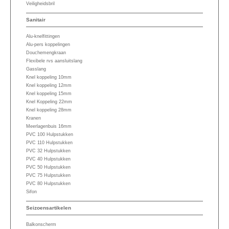
Veiligheidsbril
Sanitair
Alu-knelfittingen
Alu-pers koppelingen
Douchemengkraan
Flexibele rvs aansluitslang
Gasslang
Knel koppeling 10mm
Knel koppeling 12mm
Knel koppeling 15mm
Knel Koppeling 22mm
Knel koppeling 28mm
Kranen
Meerlagenbuis 16mm
PVC 100 Hulpstukken
PVC 110 Hulpstukken
PVC 32 Hulpstukken
PVC 40 Hulpstukken
PVC 50 Hulpstukken
PVC 75 Hulpstukken
PVC 80 Hulpstukken
Sifon
Seizoensartikelen
Balkonscherm