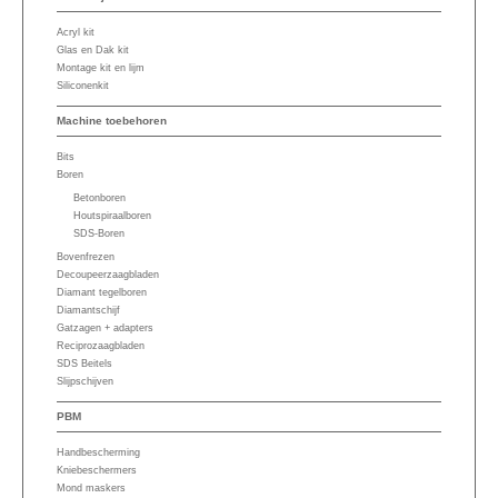
Acryl kit
Glas en Dak kit
Montage kit en lijm
Siliconenkit
Machine toebehoren
Bits
Boren
Betonboren
Houtspiraalboren
SDS-Boren
Bovenfrezen
Decoupeerzaagbladen
Diamant tegelboren
Diamantschijf
Gatzagen + adapters
Reciprozaagbladen
SDS Beitels
Slijpschijven
PBM
Handbescherming
Kniebeschermers
Mond maskers