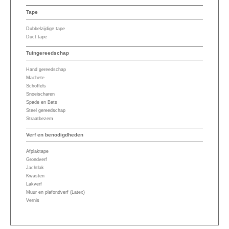
Tape
Dubbelzijdige tape
Duct tape
Tuingereedschap
Hand gereedschap
Machete
Schoffels
Snoeischaren
Spade en Bats
Steel gereedschap
Straatbezem
Verf en benodigdheden
Afplaktape
Grondverf
Jachtlak
Kwasten
Lakverf
Muur en plafondverf (Latex)
Vernis