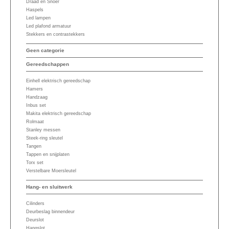
Draad en Snoer
Haspels
Led lampen
Led plafond armatuur
Stekkers en contrastekkers
Geen categorie
Gereedschappen
Einhell elektrisch gereedschap
Hamers
Handzaag
Inbus set
Makita elektrisch gereedschap
Rolmaat
Stanley messen
Steek-ring sleutel
Tangen
Tappen en snijplaten
Torx set
Verstelbare Moersleutel
Hang- en sluitwerk
Cilinders
Deurbeslag binnendeur
Deurslot
Hangslot