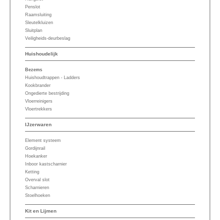
Penslot
Raamsluiting
Sleutelkluizen
Sluitplan
Veiligheids-deurbeslag
Huishoudelijk
Bezems
Huishoudtrappen - Ladders
Kookbrander
Ongedierte bestrijding
Vloerreinigers
Vloertrekkers
IJzerwaren
Element systeem
Gordijnrail
Hoekanker
Inboor kastscharnier
Ketting
Overval slot
Scharnieren
Stoelhoeken
Kit en Lijmen