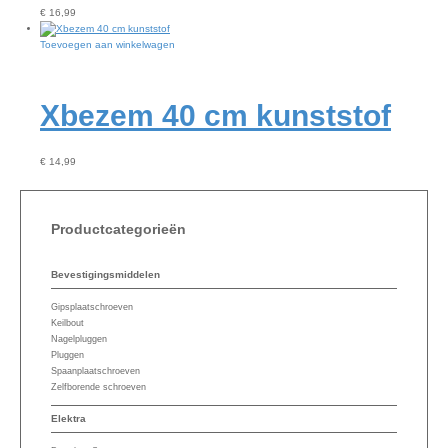
€
16,99
Toevoegen aan winkelwagen
Xbezem 40 cm kunststof
€
14,99
Productcategorieën
Bevestigingsmiddelen
Gipsplaatschroeven
Keilbout
Nagelpluggen
Pluggen
Spaanplaatschroeven
Zelfborende schroeven
Elektra