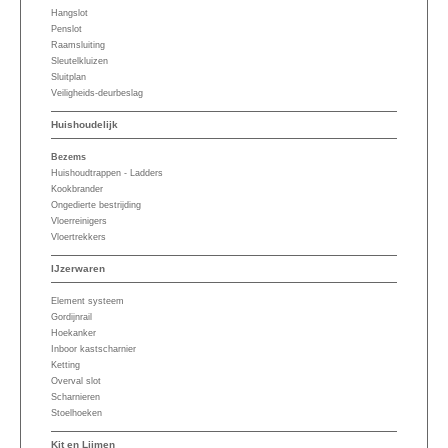
Hangslot
Penslot
Raamsluiting
Sleutelkluizen
Sluitplan
Veiligheids-deurbeslag
Huishoudelijk
Bezems
Huishoudtrappen - Ladders
Kookbrander
Ongedierte bestrijding
Vloerreinigers
Vloertrekkers
IJzerwaren
Element systeem
Gordijnrail
Hoekanker
Inboor kastscharnier
Ketting
Overval slot
Scharnieren
Stoelhoeken
Kit en Lijmen