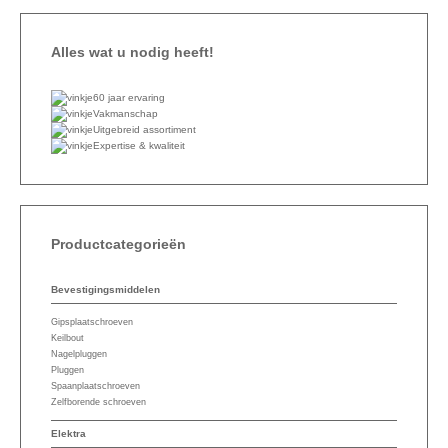
Alles wat u nodig heeft!
60 jaar ervaring
Vakmanschap
Uitgebreid assortiment
Expertise & kwaliteit
Productcategorieën
Bevestigingsmiddelen
Gipsplaatschroeven
Keilbout
Nagelpluggen
Pluggen
Spaanplaatschroeven
Zelfborende schroeven
Elektra