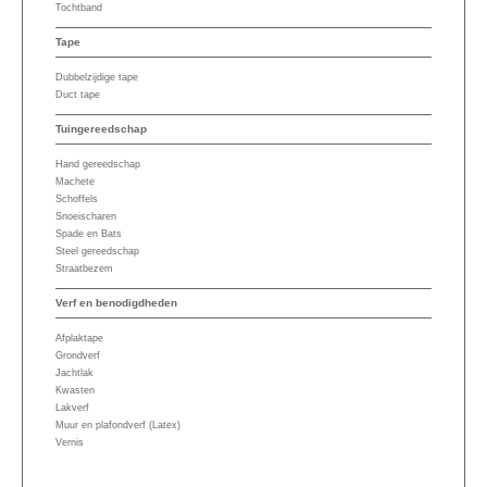
Tochtband
Tape
Dubbelzijdige tape
Duct tape
Tuingereedschap
Hand gereedschap
Machete
Schoffels
Snoeischaren
Spade en Bats
Steel gereedschap
Straatbezem
Verf en benodigdheden
Afplaktape
Grondverf
Jachtlak
Kwasten
Lakverf
Muur en plafondverf (Latex)
Vernis