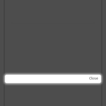
ONGEDIERTE BESTRIJDING
VLOERREINIGERS
VLOERTREKKERS
IJZERWAREN
ELEMENT SYSTEEM
GORDIJNRAIL
HOEKANKER
INBOOR KASTSCHARNIER
KETTING
OVERVAL SLOT
SCHARNIEREN
STOELHOEKEN
KIT EN LIJMEN
Close
ACRYL KIT
GLAS EN DAK KIT
MONTAGE KIT EN LIJM
SILICONENKIT