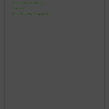
TAPPEN EN SNIJPLATEN
TORX SET
VERSTELBARE MOERSLEUTEL
HANG- EN SLUITWERK
CILINDERS
DEURBESLAG BINNENDEUR
DEURSLOT
HANGSLOT
PENSLOT
RAAMSLUITING
SLEUTELKLUIZEN
SLUITPLAN
VEILIGHEIDS-DEURBESLAG
HUISHOUDELIJK
BEZEMS
HUISHOUDTRAPPEN - LADDERS
KOOKBRANDER