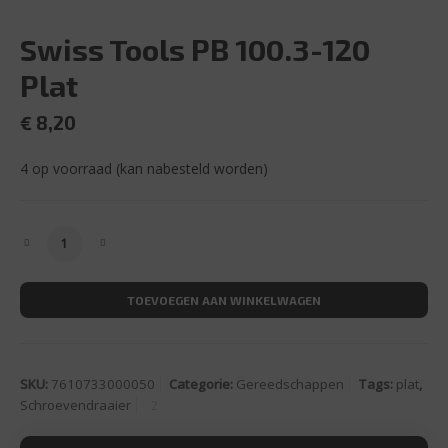
Swiss Tools PB 100.3-120
Plat
€
8,20
4 op voorraad (kan nabesteld worden)
Swiss Tools PB 100.3-120 Plat aantal
TOEVOEGEN AAN WINKELWAGEN
SKU:
7610733000050
Categorie:
Gereedschappen
Tags:
plat
,
Schroevendraaier