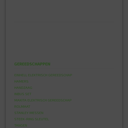
SPAANPLAATSCHROEVEN
ZELFBORENDE SCHROEVEN
ELEKTRA
DRAAD EN SNOER
HASPELS
LED LAMPEN
LED PLAFOND ARMATUUR
STEKKERS EN CONTRASTEKKERS
GEREEDSCHAPPEN
EINHELL ELEKTRISCH GEREEDSCHAP
HAMERS
HANDZAAG
INBUS SET
MAKITA ELEKTRISCH GEREEDSCHAP
ROLMAAT
STANLEY MESSEN
STEEK-RING SLEUTEL
TANGEN