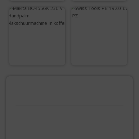
Swiss Tools PB
192.0-60 : PZ
Makita BO4556K
230 V Handpalm
vlakschuurmachine
In koffer
€
7,15
€
119,79
PRODUCTCATEGORIEËN
BEVESTIGINGSMIDDELEN
GIPSPLAATSCHROEVEN
KEILBOUT
NAGELPLUGGEN
PLUGGEN