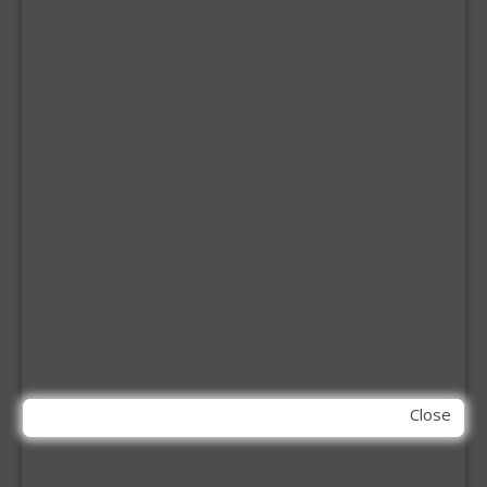
BEZEMS
HUISHOUDTRAPPEN - LADDERS
KOOKBRANDER
ONGEDIERTE BESTRIJDING
VLOERREINIGERS
VLOERTREKKERS
IJZERWAREN
ELEMENT SYSTEEM
GORDIJNRAIL
HOEKANKER
INBOOR KASTSCHARNIER
KETTING
OVERVAL SLOT
SCHARNIEREN
STOELHOEKEN
Close
KIT EN LIJMEN