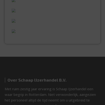
60 JAAR ERVARING
VAKMANSCHAP
UITGEBREID ASSORTIMENT
EXPERTISE & KWALITEIT
Over Schaap IJzerhandel B.V.
Met ruim zestig jaar ervaring is Schaap IJzerhandel een
waar begrip in Rotterdam. Niet verwonderlijk, aangezien
het personeel altijd de tijd neemt om u uitgebreid te