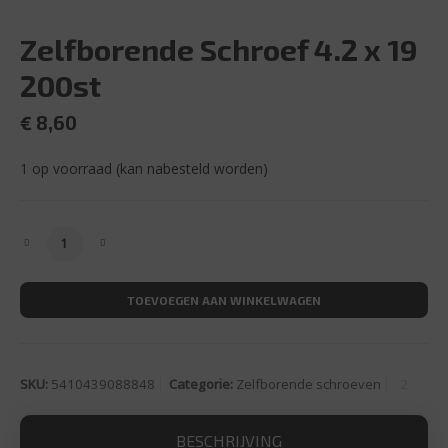
Zelfborende Schroef 4.2 x 19
200st
€
8,60
1 op voorraad (kan nabesteld worden)
Zelfborende Schroef 4.2 x 19 200st aantal
TOEVOEGEN AAN WINKELWAGEN
SKU:
5410439088848
Categorie:
Zelfborende schroeven
BESCHRIJVING