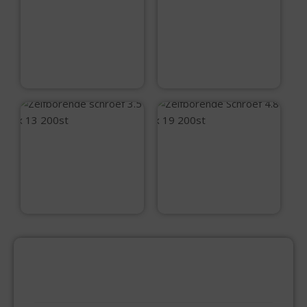
Zelfborende
Zelfborende
Schroef 4.2 x 32
Schroef 3.5 x 16
200st
200st
€
11,95
€
5,20
Zelfborende
Zelfborende
schroef 3.5 x 13
Schroef 4.8 x 19
200st
200st
€
5,20
€
11,99
PRODUCTCATEGORIEËN
BEVESTIGINGSMIDDELEN