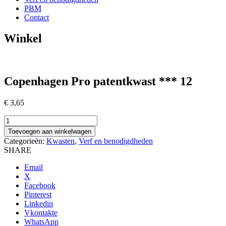
PBM
Contact
Winkel
Copenhagen Pro patentkwast *** 12
€
3,65
Copenhagen
Pro
Toevoegen aan winkelwagen
patentkwast
Categorieën:
Kwasten
,
Verf en benodigdheden
***
SHARE
12
aantal
Email
X
Facebook
Pinterest
Linkedin
Vkontakte
WhatsApp