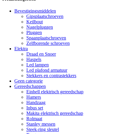
Bevestigingsmiddelen
Gipsplaatschroeven
Keilbout
Nagelpluggen
Pluggen
Spaanplaatschroeven
Zelfborende schroeven
Elektra
Draad en Snoer
Haspels
Led lampen
Led plafond armatuur
Stekkers en contrastekkers
Geen categorie
Gereedschappen
Einhell elektrisch gereedschap
Hamers
Handzaag
Inbus set
Makita elektrisch gereedschap
Rolmaat
Stanley messen
Steek-ring sleutel