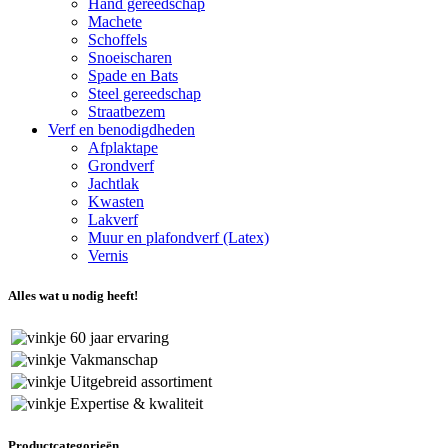
Hand gereedschap
Machete
Schoffels
Snoeischaren
Spade en Bats
Steel gereedschap
Straatbezem
Verf en benodigdheden
Afplaktape
Grondverf
Jachtlak
Kwasten
Lakverf
Muur en plafondverf (Latex)
Vernis
Alles wat u nodig heeft!
60 jaar ervaring
Vakmanschap
Uitgebreid assortiment
Expertise & kwaliteit
Productcategorieën