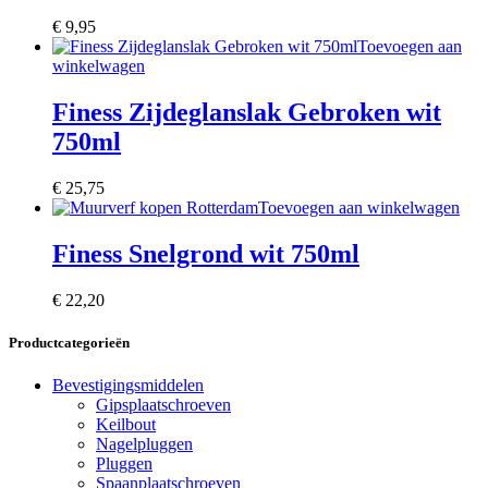
€
9,95
Toevoegen aan
winkelwagen
Finess Zijdeglanslak Gebroken wit
750ml
€
25,75
Toevoegen aan winkelwagen
Finess Snelgrond wit 750ml
€
22,20
Productcategorieën
Bevestigingsmiddelen
Gipsplaatschroeven
Keilbout
Nagelpluggen
Pluggen
Spaanplaatschroeven