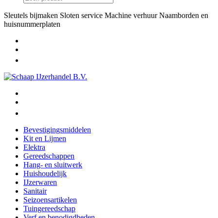
Sleutels bijmaken
Sloten service
Machine verhuur
Naamborden en
huisnummerplaten
Bevestigingsmiddelen
Kit en Lijmen
Elektra
Gereedschappen
Hang- en sluitwerk
Huishoudelijk
IJzerwaren
Sanitair
Seizoensartikelen
Tuingereedschap
Verf en benodigdheden