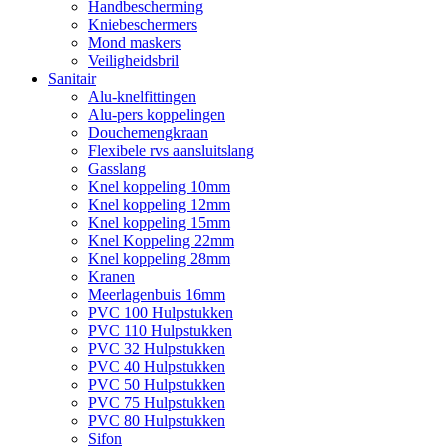
Handbescherming
Kniebeschermers
Mond maskers
Veiligheidsbril
Sanitair
Alu-knelfittingen
Alu-pers koppelingen
Douchemengkraan
Flexibele rvs aansluitslang
Gasslang
Knel koppeling 10mm
Knel koppeling 12mm
Knel koppeling 15mm
Knel Koppeling 22mm
Knel koppeling 28mm
Kranen
Meerlagenbuis 16mm
PVC 100 Hulpstukken
PVC 110 Hulpstukken
PVC 32 Hulpstukken
PVC 40 Hulpstukken
PVC 50 Hulpstukken
PVC 75 Hulpstukken
PVC 80 Hulpstukken
Sifon