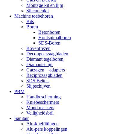
Montage kit en lijm
Siliconenkit
Machine toebehoren
Bits
Boren
Betonboren
Houtspiraalboren
SDS-Boren
Bovenfrezen
Decoupeerzaagbladen
Diamant tegelboren
Diamantschijf
Gatzagen + adapters
Reciprozaagbladen
SDS Beitels
Slijpschijven
PBM
Handbescherming
Kniebeschermers
Mond maskers
Veiligheidsbril
Sanitair
Alu-knelfittingen
Alu-pers koppelingen