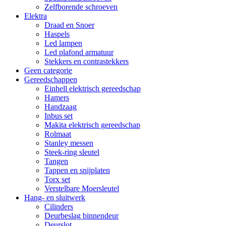
Zelfborende schroeven
Elektra
Draad en Snoer
Haspels
Led lampen
Led plafond armatuur
Stekkers en contrastekkers
Geen categorie
Gereedschappen
Einhell elektrisch gereedschap
Hamers
Handzaag
Inbus set
Makita elektrisch gereedschap
Rolmaat
Stanley messen
Steek-ring sleutel
Tangen
Tappen en snijplaten
Torx set
Verstelbare Moersleutel
Hang- en sluitwerk
Cilinders
Deurbeslag binnendeur
Deurslot