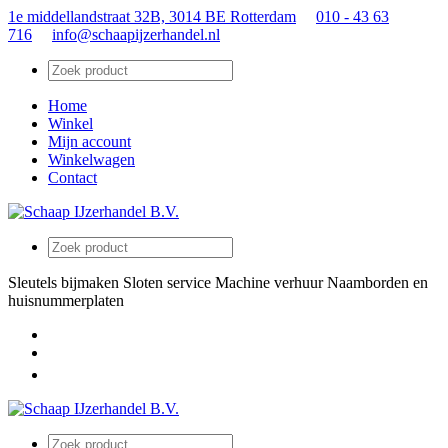
1e middellandstraat 32B, 3014 BE Rotterdam
010 - 43 63
716
info@schaapijzerhandel.nl
Home
Winkel
Mijn account
Winkelwagen
Contact
Sleutels bijmaken
Sloten service
Machine verhuur
Naamborden en
huisnummerplaten