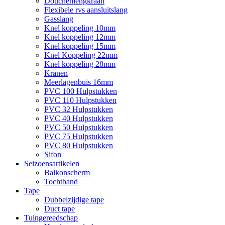
Douchemengkraan
Flexibele rvs aansluitslang
Gasslang
Knel koppeling 10mm
Knel koppeling 12mm
Knel koppeling 15mm
Knel Koppeling 22mm
Knel koppeling 28mm
Kranen
Meerlagenbuis 16mm
PVC 100 Hulpstukken
PVC 110 Hulpstukken
PVC 32 Hulpstukken
PVC 40 Hulpstukken
PVC 50 Hulpstukken
PVC 75 Hulpstukken
PVC 80 Hulpstukken
Sifon
Seizoensartikelen
Balkonscherm
Tochtband
Tape
Dubbelzijdige tape
Duct tape
Tuingereedschap