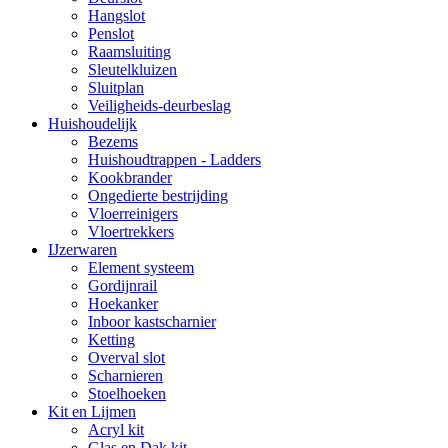
Hangslot
Penslot
Raamsluiting
Sleutelkluizen
Sluitplan
Veiligheids-deurbeslag
Huishoudelijk
Bezems
Huishoudtrappen - Ladders
Kookbrander
Ongedierte bestrijding
Vloerreinigers
Vloertrekkers
IJzerwaren
Element systeem
Gordijnrail
Hoekanker
Inboor kastscharnier
Ketting
Overval slot
Scharnieren
Stoelhoeken
Kit en Lijmen
Acryl kit
Glas en Dak kit