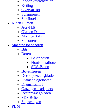
Inboor kastscharnier
Ketting
Overval slot
Scharnieren
Stoelhoeken
Kit en Lijmen
Acryl kit
Glas en Dak kit
Montage kit en lijm
Siliconenkit
Machine toebehoren
Bits
Boren
Betonboren
Houtspiraalboren
SDS-Boren
Bovenfrezen
Decoupeerzaagbladen
Diamant tegelboren
Diamantschijf
Gatzagen + adapters
Reciprozaagbladen
SDS Beitels
Slijpschijven
PBM