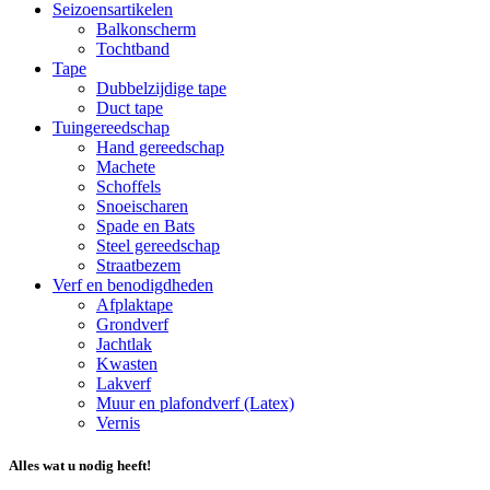
Seizoensartikelen
Balkonscherm
Tochtband
Tape
Dubbelzijdige tape
Duct tape
Tuingereedschap
Hand gereedschap
Machete
Schoffels
Snoeischaren
Spade en Bats
Steel gereedschap
Straatbezem
Verf en benodigdheden
Afplaktape
Grondverf
Jachtlak
Kwasten
Lakverf
Muur en plafondverf (Latex)
Vernis
Alles wat u nodig heeft!