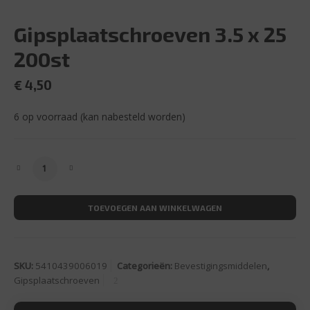
Gipsplaatschroeven 3.5 x 25
200st
€
4,50
6 op voorraad (kan nabesteld worden)
Gipsplaatschroeven 3.5 x 25 200st aantal
TOEVOEGEN AAN WINKELWAGEN
SKU:
5410439006019
Categorieën:
Bevestigingsmiddelen
,
Gipsplaatschroeven