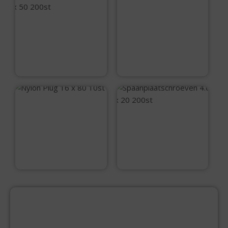
Nylon Plug 12 x 60
25st
Spaanplaatschroev
en 4.0 x 50 200st
€
6,99
€
12,10
Nylon Plug 16 x 80
10st
Spaanplaatschroev
en 4.0 x 20 200st
€
7,15
€
6,30
PRODUCTCATEGORIEËN
BEVESTIGINGSMIDDELEN