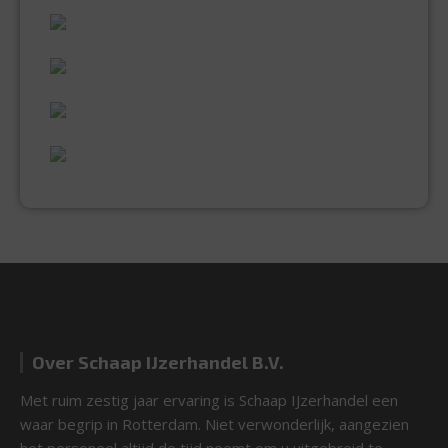
60 JAAR ERVARING
VAKMANSCHAP
UITGEBREID ASSORTIMENT
EXPERTISE & KWALITEIT
Over Schaap IJzerhandel B.V.
Met ruim zestig jaar ervaring is Schaap IJzerhandel een
waar begrip in Rotterdam. Niet verwonderlijk, aangezien