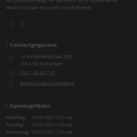
het personeel altijd de tijd neemt om u uitgebreid te
woord te staan en correct te informeren.
Contactgegevens
1e middellandstraat 32B
3014 BE Rotterdam
010 - 43 63 716
info@schaapijzerhandel.nl
Openingstijden
Maandag
09.00 tot 17.30 uur
Dinsdag
09.00 tot 17.30 uur
Woensdag
09.00 tot 17.30 uur