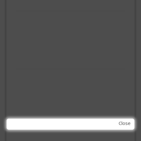
HUISHOUDELIJK
BEZEMS
HUISHOUDTRAPPEN - LADDERS
KOOKBRANDER
ONGEDIERTE BESTRIJDING
VLOERREINIGERS
VLOERTREKKERS
IJZERWAREN
ELEMENT SYSTEEM
GORDIJNRAIL
HOEKANKER
INBOOR KASTSCHARNIER
KETTING
OVERVAL SLOT
SCHARNIEREN
Close
STOELHOEKEN
KIT EN LIJMEN