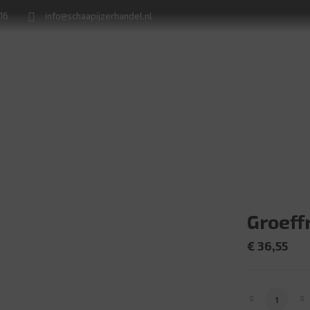
716
info@schaapijzerhandel.nl
Winkel
Machine verhuur
Naamborden en huisnummerplaten
Groeff
€
36,55
Groeffrees