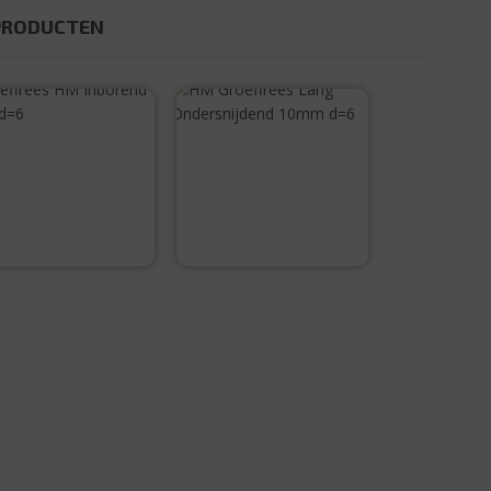
PRODUCTEN
Groeffrees HM
HM Groeffrees
Inborend 5mm
Lang
d=6
Ondersnijdend
10mm d=6
€
36,55
€
50,50