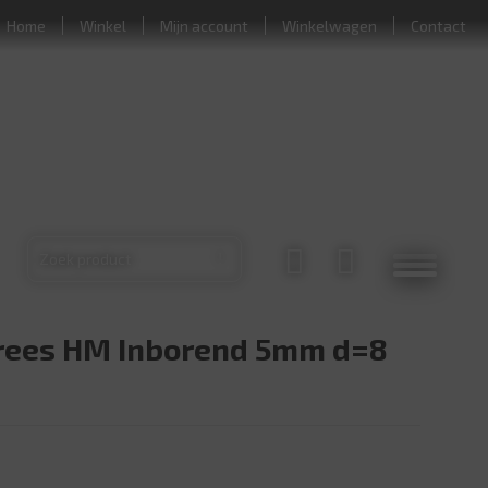
Home
Winkel
Mijn account
Winkelwagen
Contact
rees HM Inborend 5mm d=8
 HM Inborend 5mm d=8 aantal