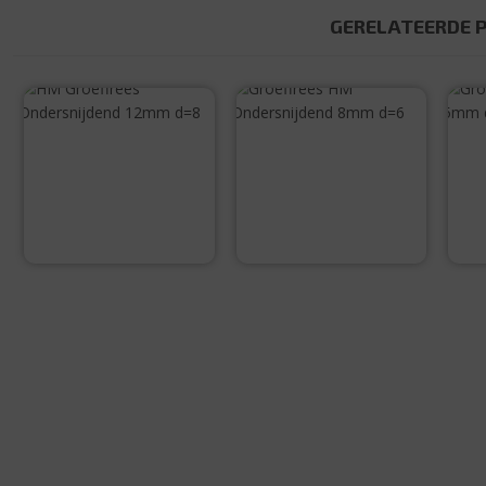
GERELATEERDE 
HM Groeffrees
Groeffrees HM
Ondersnijdend
Ondersnijdend
12mm d=8
8mm d=6
€
50,50
€
41,85