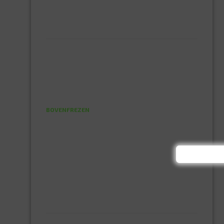
MONTAGE KIT EN LIJM
SILICONENKIT
MACHINE TOEBEHOREN
BITS
BOREN
BETONBOREN
HOUTSPIRAALBOREN
SDS-BOREN
BOVENFREZEN
DECOUPEERZAAGBLADEN
DIAMANT TEGELBOREN
DIAMANTSCHIJF
GATZAGEN + ADAPTERS
RECIPROZAAGBLADEN
SDS BEITELS
SLIJPSCHIJVEN
PBM