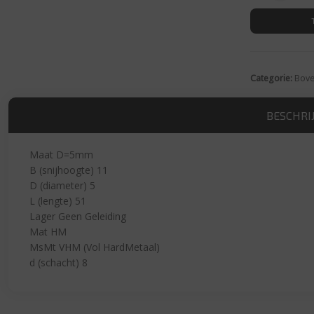
Categorie:
Bove
BESCHRI
Maat D=5mm
B (snijhoogte) 11
D (diameter) 5
L (lengte) 51
Lager Geen Geleiding
Mat HM
MsMt VHM (Vol HardMetaal)
d (schacht) 8