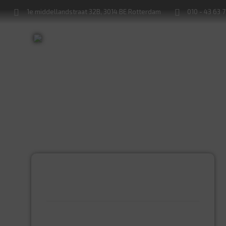
1e middellandstraat 32B, 3014 BE Rotterdam
010 - 43 63 
Sleutels bijmaken
Sloten service
PRODUCTCATEGORIEËN
BEVESTIGINGSMIDDELEN
GIPSPLAATSCHROEVEN
KEILBOUT