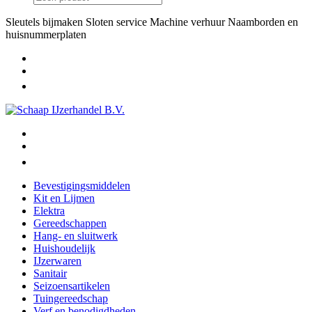
Sleutels bijmaken
Sloten service
Machine verhuur
Naamborden en
huisnummerplaten
Bevestigingsmiddelen
Kit en Lijmen
Elektra
Gereedschappen
Hang- en sluitwerk
Huishoudelijk
IJzerwaren
Sanitair
Seizoensartikelen
Tuingereedschap
Verf en benodigdheden