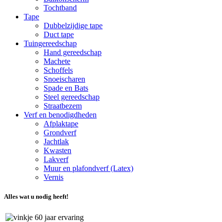
Tochtband
Tape
Dubbelzijdige tape
Duct tape
Tuingereedschap
Hand gereedschap
Machete
Schoffels
Snoeischaren
Spade en Bats
Steel gereedschap
Straatbezem
Verf en benodigdheden
Afplaktape
Grondverf
Jachtlak
Kwasten
Lakverf
Muur en plafondverf (Latex)
Vernis
Alles wat u nodig heeft!
60 jaar ervaring