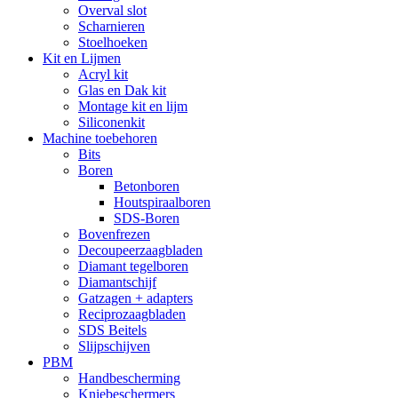
Overval slot
Scharnieren
Stoelhoeken
Kit en Lijmen
Acryl kit
Glas en Dak kit
Montage kit en lijm
Siliconenkit
Machine toebehoren
Bits
Boren
Betonboren
Houtspiraalboren
SDS-Boren
Bovenfrezen
Decoupeerzaagbladen
Diamant tegelboren
Diamantschijf
Gatzagen + adapters
Reciprozaagbladen
SDS Beitels
Slijpschijven
PBM
Handbescherming
Kniebeschermers