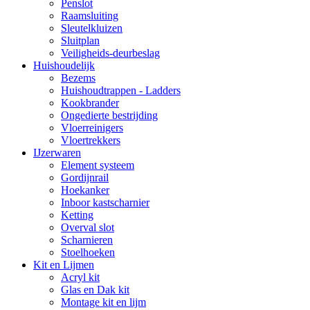
Penslot
Raamsluiting
Sleutelkluizen
Sluitplan
Veiligheids-deurbeslag
Huishoudelijk
Bezems
Huishoudtrappen - Ladders
Kookbrander
Ongedierte bestrijding
Vloerreinigers
Vloertrekkers
IJzerwaren
Element systeem
Gordijnrail
Hoekanker
Inboor kastscharnier
Ketting
Overval slot
Scharnieren
Stoelhoeken
Kit en Lijmen
Acryl kit
Glas en Dak kit
Montage kit en lijm