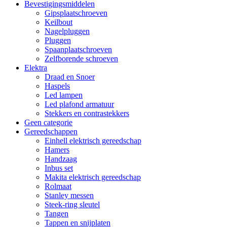
Bevestigingsmiddelen
Gipsplaatschroeven
Keilbout
Nagelpluggen
Pluggen
Spaanplaatschroeven
Zelfborende schroeven
Elektra
Draad en Snoer
Haspels
Led lampen
Led plafond armatuur
Stekkers en contrastekkers
Geen categorie
Gereedschappen
Einhell elektrisch gereedschap
Hamers
Handzaag
Inbus set
Makita elektrisch gereedschap
Rolmaat
Stanley messen
Steek-ring sleutel
Tangen
Tappen en snijplaten