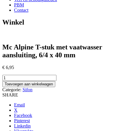
PBM
Contact
Winkel
Mc Alpine T-stuk met vaatwasser
aansluiting, 6/4 x 40 mm
€
6,95
Mc
Alpine
Toevoegen aan winkelwagen
T-
Categorie:
Sifon
stuk
SHARE
met
vaatwasser
Email
aansluiting,
X
6/4
Facebook
x
Pinterest
40
Linkedin
mm