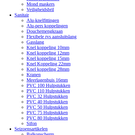
Mond maskers
Veiligheidsbril
Sanitair
Alu-knelfittingen
Alu-pers koppelingen
Douchemengkraan
Flexibele rvs aansluitslang
Gasslang
Knel koppeling 10mm
Knel koppeling 12mm
Knel koppeling 15mm
Knel Koppeling 22mm
Knel koppeling 28mm
Kranen
Meerlagenbuis 16mm
PVC 100 Hulpstukken
PVC 110 Hulpstukken
PVC 32 Hulpstukken
PVC 40 Hulpstukken
PVC 50 Hulpstukken
PVC 75 Hulpstukken
PVC 80 Hulpstukken
Sifon
Seizoensartikelen
Balkonscherm