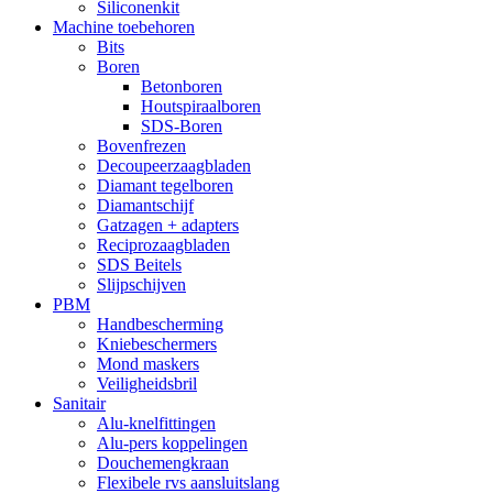
Siliconenkit
Machine toebehoren
Bits
Boren
Betonboren
Houtspiraalboren
SDS-Boren
Bovenfrezen
Decoupeerzaagbladen
Diamant tegelboren
Diamantschijf
Gatzagen + adapters
Reciprozaagbladen
SDS Beitels
Slijpschijven
PBM
Handbescherming
Kniebeschermers
Mond maskers
Veiligheidsbril
Sanitair
Alu-knelfittingen
Alu-pers koppelingen
Douchemengkraan
Flexibele rvs aansluitslang