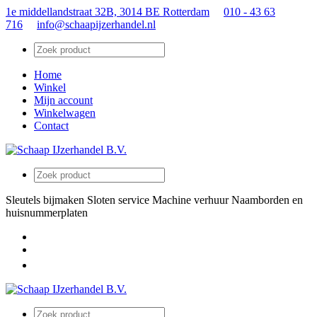
1e middellandstraat 32B, 3014 BE Rotterdam
010 - 43 63
716
info@schaapijzerhandel.nl
Home
Winkel
Mijn account
Winkelwagen
Contact
Sleutels bijmaken
Sloten service
Machine verhuur
Naamborden en
huisnummerplaten