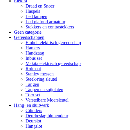
Elektra
Draad en Snoer
Haspels
Led lampen
Led plafond armatuur
Stekkers en contrastekkers
Geen categorie
Gereedschappen
Einhell elektrisch gereedschap
Hamers
Handzaag
Inbus set
Makita elektrisch gereedschap
Rolmaat
Stanley messen
Steek-ring sleutel
Tangen
Tappen en snijplaten
Torx set
Verstelbare Moersleutel
Hang- en sluitwerk
Cilinders
Deurbeslag binnendeur
Deurslot
Hangslot