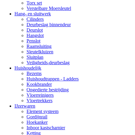
Torx set
Verstelbare Moersleutel
Hang- en sluitwerk
Cilinders
Deurbeslag binnendeur
Deurslot
Hangslot
Penslot
Raamsluiting
Sleutelkluizen
Sluitplan
Veiligheids-deurbeslag
Huishoudelijk
Bezems
Huishoudtrappen - Ladders
Kookbrander
Ongedierte bestrijding
Vloerreinigers
Vloertrekkers
IJzerwaren
Element systeem
Gordijnrail
Hoekanker
Inboor kastscharnier
Ketting